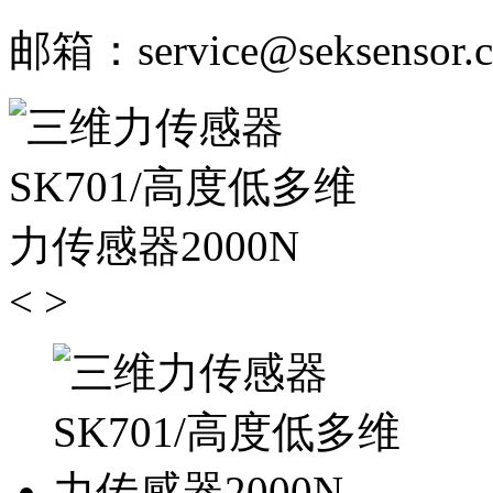
邮箱：service@seksensor.
<
>