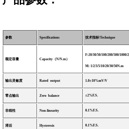
参数
Specifications
技术指标
/Technique
F:20/30/50/100/200/500/1000/
额定容量
Capacity
（
N/N.m
）
M: 1/2/3/5/10/20/30/50N.m
输出灵敏度
Rated output
1.0
±
10%mV/V
±
2%F.S.
零点输出
Zero balance
0.1%F.S.
非线性
Non-linearity
0.1%F.S.
滞后
Hysteresis