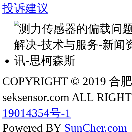
投诉建议
COPYRIGHT © 201
seksensor.com ALL RIG
19014354号-1
Powered BY
SunCher.com