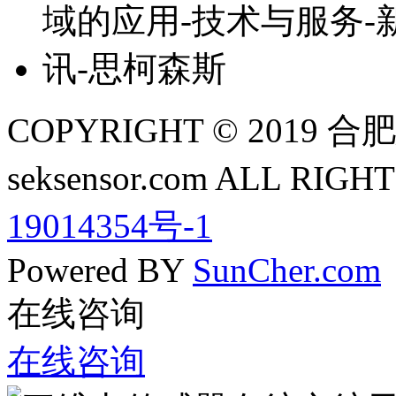
COPYRIGHT © 201
seksensor.com ALL RIG
19014354号-1
Powered BY
SunCher.com
在线咨询
在线咨询